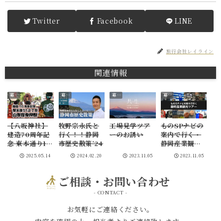
Twitter
Facebook
LINE
旅行会社レイライン
関連情報
募集･お知らせ
募集･お知らせ
募集･お知らせ
募集･お知らせ
【八坂神社】
牧野宗永氏と
工場見学ツア
ものSPナビの
建造70周年記
行く！！静岡
ーのお誘い
案内で行く・
念 東本通り1,2
市歴史散策’24
静岡産業観光
丁目 山車搭乗
ツアー2コース
2025.05.14
2024.02.20
2023.11.05
2023.11.05
拝観
ご相談・お問い合わせ
- CONTACT -
お気軽にご連絡ください。