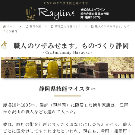
あなたのわがまま旅を叶えます！
ホーム
静岡の旅
着地型も得意です！
職人のワザみせます。もの
づくり静岡
職人のワザみせます。ものづくり静岡
- Craftsmanship Shizuoka -
静岡県技能マイスター
慶長10年1605年、駿府（現静岡）に隠居した徳川家康は、江戸
から沢山の職人なども連れて入った。
彼は、駿府の街を江戸とまったくおなじにしつらえるべく、職人
ごとに区分けしてすまわせたといわれ、現在も、肴町・紺屋町・