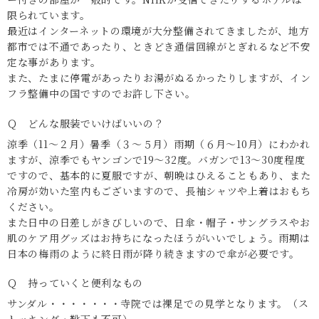
限られています。
最近はインターネットの環境が大分整備されてきましたが、地方
都市では不通であったり、ときどき通信回線がとぎれるなど不安
定な事があります。
また、たまに停電があったりお湯がぬるかったりしますが、イン
フラ整備中の国ですのでお許し下さい。
Ｑ どんな服装でいけばいいの？
涼季（11～２月）暑季（３～５月）雨期（６月～10月）にわかれ
ますが、涼季でもヤンゴンで19～32度。バガンで13～30度程度
ですので、基本的に夏服ですが、朝晩はひえることもあり、また
冷房が効いた室内もございますので、長袖シャツや上着はおもち
ください。
また日中の日差しがきびしいので、日傘・帽子・サングラスやお
肌のケア用グッズはお持ちになったほうがいいでしょう。雨期は
日本の梅雨のように終日雨が降り続きますので傘が必要です。
Ｑ 持っていくと便利なもの
サンダル・・・・・・・寺院では裸足での見学となります。（ス