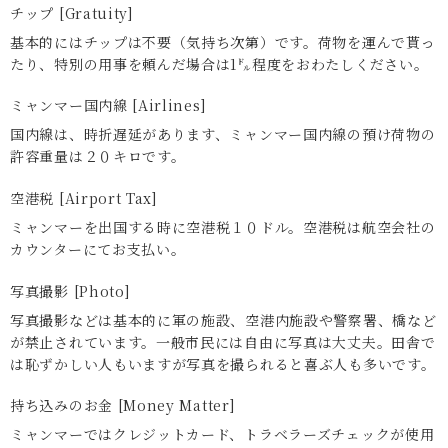
チップ [Gratuity]
基本的にはチップは不要（気持ち次第）です。荷物を運んで貰っ
たり、特別の用事を頼んだ場合は1㌦程度をおわたしください。
ミャンマー国内線 [Airlines]
国内線は、時折遅延があります、ミャンマー国内線の預け荷物の
許容重量は２０キロです。
空港税 [Airport Tax]
ミャンマーを出国する時に空港税１０ドル。空港税は航空会社の
カウンターにてお支払い。
写真撮影 [Photo]
写真撮影などは基本的に軍の施設、空港内施設や警察署、橋など
が禁止されています。一般市民には自由に写真は大丈夫。田舎で
は恥ずかしい人もいますが写真を撮られると喜ぶ人も多いです。
持ち込みのお金 [Money Matter]
ミャンマーではクレジットカード、トラベラーズチェックが使用