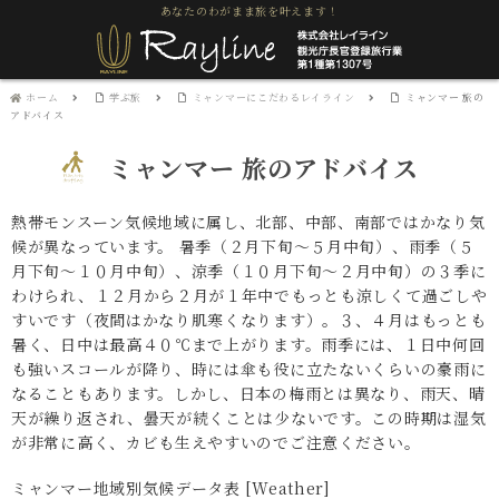
あなたのわがまま旅を叶えます！
ホーム
学ぶ旅
ミャンマーにこだわるレイライン
ミャンマー 旅の
アドバイス
ミャンマー 旅のアドバイス
熱帯モンスーン気候地域に属し、北部、中部、南部ではかなり気
候が異なっています。 暑季（２月下旬～５月中旬）、雨季（５
月下旬～１０月中旬）、涼季（１０月下旬～２月中旬）の３季に
わけられ、１２月から２月が１年中でもっとも涼しくて過ごしや
すいです（夜間はかなり肌寒くなります）。３、４月はもっとも
暑く、日中は最高４０℃まで上がります。雨季には、１日中何回
も強いスコールが降り、時には傘も役に立たないくらいの豪雨に
なることもあります。しかし、日本の梅雨とは異なり、雨天、晴
天が繰り返され、曇天が続くことは少ないです。この時期は湿気
が非常に高く、カビも生えやすいのでご注意ください。
ミャンマー地域別気候データ表 [Weather]