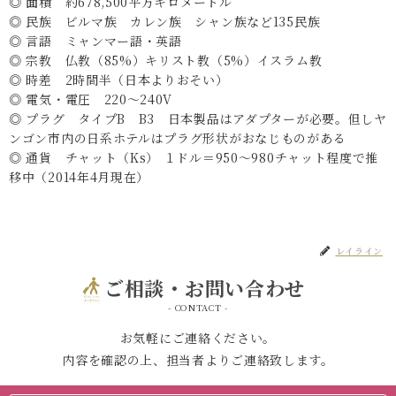
◎ 面積 約678,500平方キロメートル
◎ 民族 ビルマ族 カレン族 シャン族など135民族
◎ 言語 ミャンマー語・英語
◎ 宗教 仏教（85%）キリスト教（5%）イスラム教
◎ 時差 2時間半（日本よりおそい）
◎ 電気・電圧 220～240V
◎ プラグ タイプB B3 日本製品はアダプターが必要。但しヤ
ンゴン市内の日系ホテルはプラグ形状がおなじものがある
◎ 通貨 チャット（Ks） １ドル＝950～980チャット程度で推
移中（2014年4月現在）
レイライン
ご相談・お問い合わせ
- CONTACT -
お気軽にご連絡ください。
内容を確認の上、担当者よりご連絡致します。