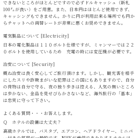
できないところがほとんどですので必ずドルキャッシュ（新札
100㌦が良い）をご用意。また、日本円はほとんど使用できず、
キャッシングもできません。かりに円が利用出来る場所でも円か
らチャットへの両替レートが非常に悪くお奨めできません。
電気製品について [Electricity]
日本の電化製品は１１０ボルト仕様ですが、ミャンマーでは２２
０ボルトを使用しているため 充電の時には変圧機が必要です。
治安について [Security]
概ね治安は良く安心してご旅行頂けます。しかし、観光客を相手
にしたスリや詐欺まがいな犯罪はこの国にもありますので、自分
の荷物は自分で守る、夜の独り歩きは控える、人気の無いところ
は歩かない、金品を見せびらかさないなど、海外旅行の「基本」
は忠実に守って下さい。
よくある質問・・・お答えします。
Ｑ ホテルの設備は大丈夫？
高級ホテルでは、バスタブ、エアコン、ヘアドライヤー、ミニバ
ー付きの部屋が一般的です。NHKが受信できたりするホテルは