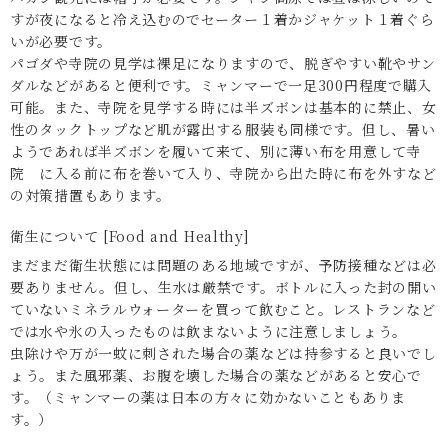
すが夜になると冷え込むのでセーター１着かジャケット１着ぐら
いが必要です。
パゴダや寺院の見学は裸足になりますので、脱ぎやすい靴やサン
ダルなどがあると便利です。ミャンマーで一足300円程度で購入
可能。また、寺院を見学する時には半ズボンは基本的に禁止、女
性のタックトップなど肌が露出する服装も同様です。但し、暑い
ようであれば半ズボンを履いて来て、別に薄い布を用意して寺
院 に入る前に布を巻いて入り、寺院から出た時に布を外すなど
の対策措置もあります。
衛生について [Food and Healthy]
まだまだ衛生状態には問題のある地域ですが、予防接種などは必
要ありません。但し、生水は厳禁です。ボトルに入った封の開い
ていないミネラルウォーターを買って飲むこと。レストランなど
では水や氷の入ったものは飲まないように注意しましょう。
虫除けや万が一蚊に刺された場合の薬などは持参すると良いでし
ょう。また風邪薬、お腹を壊した場合の薬などがあると安心で
す。（ミャンマーの薬は日本の方々に効かないこともありま
す。）