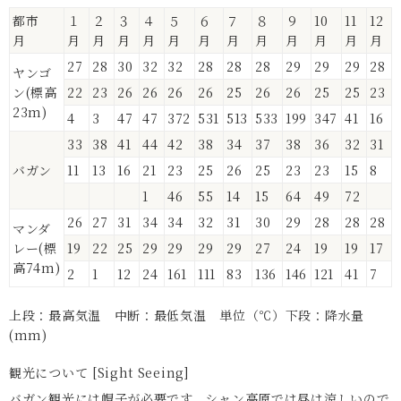
都市
１
２
３
４
５
６
７
８
９
10
11
12
月
月
月
月
月
月
月
月
月
月
月
月
月
27
28
30
32
32
28
28
28
29
29
29
28
ヤンゴ
ン(標高
22
23
26
26
26
26
25
26
26
25
25
23
23m)
4
3
47
47
372
531
513
533
199
347
41
16
33
38
41
44
42
38
34
37
38
36
32
31
バガン
11
13
16
21
23
25
26
25
23
23
15
8
1
46
55
14
15
64
49
72
26
27
31
34
34
32
31
30
29
28
28
28
マンダ
レー(標
19
22
25
29
29
29
29
27
24
19
19
17
高74m)
2
1
12
24
161
111
83
136
146
121
41
7
上段：最高気温 中断：最低気温 単位（℃）下段：降水量
(mm)
観光について [Sight Seeing]
バガン観光には帽子が必要です。シャン高原では昼は涼しいので