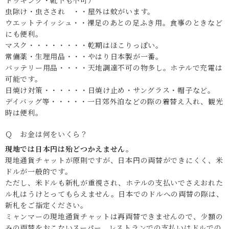
トッキング・靴下も不可）
虫除け・虫さされ ・・屋外は蚊がいます。
ウエットテイッシュ・・裸足のあとの足ふき用。食事のときなど
にも便利。
マスク・・・・・・・・乾期はほこりっぽい。
常備薬・生理用品・・・やはり日本製が一番。
バッテリー用品・・・・天地調達不可の物多し。ホテルで充電は
可能です。
日焼け対策・・・・・・日焼け止め・サングラス・帽子など。
デイバッグ等・・・・・一日郊外泊などの際の着替え入れ、観光
時は便利。
Ｑ お金は何をいくら？
現地では日本円は殆どつかえません。
現地通貨チャットが原則ですが、日本円の両替ができにくく、米
ドルが一般的です。
ただし、米ドルも新札が重視され、ホテルの支払いでさえおれた
ル札はうけとってもらえません。日本でのドルへの両替の際は、
新札をご指定ください。
ミャンマーの現地通貨チャットは再両替できませんので、少額の
みの両替をおこないスーパー、レストランでの支払いはドルでの