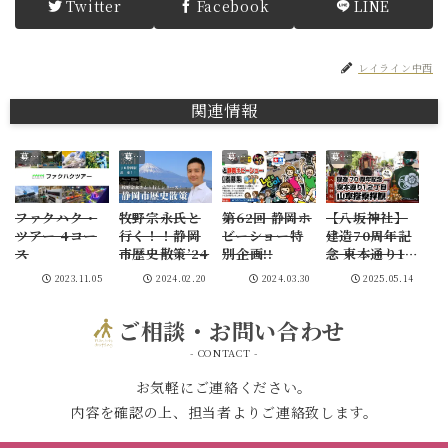
Twitter
Facebook
LINE
レイライン中西
関連情報
募集･お知らせ
募集･お知らせ
募集･お知らせ
募集･お知らせ
ファクハク・
牧野宗永氏と
第62回 静岡ホ
【八坂神社】
ツアー 4コー
行く！！静岡
ビーショー特
建造70周年記
ス
市歴史散策’24
別企画!!
念 東本通り1,2
丁目 山車搭乗
2023.11.05
2024.02.20
2024.03.30
2025.05.14
拝観
ご相談・お問い合わせ
- CONTACT -
お気軽にご連絡ください。
内容を確認の上、担当者よりご連絡致します。