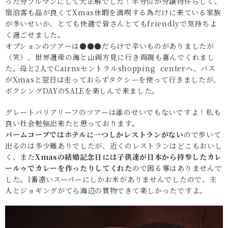
った分プルマンにして大正解でした！半分位が分譲物件らしく、
宿泊客も品が良くてXmas休暇を満喫する為だけに来ている家族
が多いせいか、とても快適で皆さんとてもfriendlyで気持ちよ
く過ごせました。
オプションのツアーは●●●だらけで辛いものがありましたが
（笑）、世界遺産の海と山両方見に行き両親も喜んでくれまし
た。母と2人でCairnsセントラルshopping centerへ、バス
がXmasと翌日は走っておらずタクシーを使って行きましたが、
ボクシングDAYのSALEを楽しんで来ました。
グレートバリアリーフのツアーは誰のせいでもないですよ！私も
良い社会勉強出来たと思っております。
パームコーブではホテルに一つしかレストランがない
ので歩いて
出るのは多少難ありでしたが、近くのレストランはどこもおいし
く、また
Xmasの結婚記念日には子供達が日本から持参したカレ
ールゥでカレーを作ったりしてくれた
ので困る事はありませんで
した。1番遠いスーパーにしかお米がありませんでしたので、主
人とジョギングがてら海辺の買物できて楽しかったですよ。