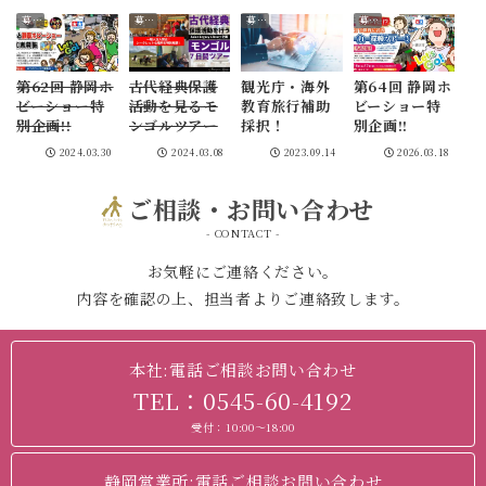
募集･お知らせ
募集･お知らせ
募集･お知らせ
募集･お知らせ
第62回 静岡ホ
古代経典保護
観光庁・海外
第64回 静岡ホ
ビーショー特
活動を見るモ
教育旅行補助
ビーショー特
別企画!!
ンゴルツアー
採択！
別企画!!
2024.03.30
2024.03.08
2023.09.14
2026.03.18
ご相談・お問い合わせ
- CONTACT -
お気軽にご連絡ください。
内容を確認の上、担当者よりご連絡致します。
本社:電話ご相談お問い合わせ
TEL：0545-60-4192
受付：10:00～18:00
静岡営業所:電話ご相談お問い合わせ