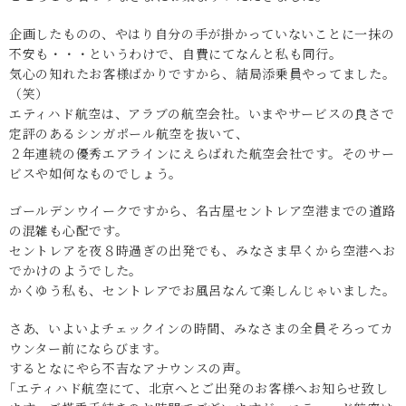
企画したものの、やはり自分の手が掛かっていないことに一抹の
不安も・・・というわけで、自費にてなんと私も同行。
気心の知れたお客様ばかりですから、結局添乗員やってました。
（笑）
エティハド航空は、アラブの航空会社。いまやサービスの良さで
定評のあるシンガポール航空を抜いて、
２年連続の優秀エアラインにえらばれた航空会社です。そのサー
ビスや如何なものでしょう。
ゴールデンウイークですから、名古屋セントレア空港までの道路
の混雑も心配です。
セントレアを夜８時過ぎの出発でも、みなさま早くから空港へお
でかけのようでした。
かくゆう私も、セントレアでお風呂なんて楽しんじゃいました。
さあ、いよいよチェックインの時間、みなさまの全員そろってカ
ウンター前にならびます。
するとなにやら不吉なアナウンスの声。
｢エティハド航空にて、北京へとご出発のお客様へお知らせ致し