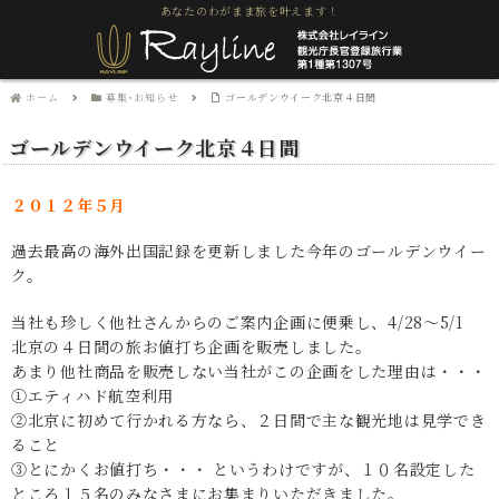
あなたのわがまま旅を叶えます！
ホーム
募集･お知らせ
ゴールデンウイーク北京４日間
ゴールデンウイーク北京４日間
２０１２年５月
過去最高の海外出国記録を更新しました今年のゴールデンウイー
ク。
当社も珍しく他社さんからのご案内企画に便乗し、4/28～5/1
北京の４日間の旅お値打ち企画を販売しました。
あまり他社商品を販売しない当社がこの企画をした理由は・・・
①エティハド航空利用
②北京に初めて行かれる方なら、２日間で主な観光地は見学でき
ること
③とにかくお値打ち・・・ というわけですが、１０名設定した
ところ１５名のみなさまにお集まりいただきました。