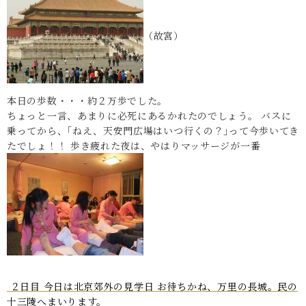
（故宮）
本日の歩数・・・約２万歩でした。
ちょっと一言、あまりに必死にあるかれたのでしょう。 バスに
乗ってから、｢ねえ、天安門広場はいつ行くの？｣って今歩いてき
たでしょ！！ 歩き疲れた夜は、やはりマッサージが一番
２日目 今日は北京郊外の見学日 お待ちかね、万里の長城。民の
十三陵へまいります。