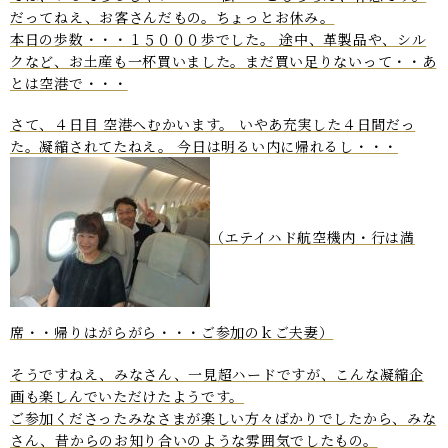
だってねえ、お客さんだもの。ちょっとお休み。
本日の歩数・・・１５０００歩でした。 途中、革製品や、シル
クなど、お土産も一杯買いました。まだ買い足りないって・・あ
とは空港で・・・
さて、４日目 空港へむかいます。 いやあ充実した４日間だっ
た。凝縮されてたねえ。 今日は明るい内に帰れるし・・・
（エテイハド航空機内・行は満
席・・帰りはがらがら・・・ご参加のｋご夫妻）
そうですねえ、みなさん、一見超ハードですが、こんな凝縮企
画も楽しんでいただけたようです。
ご参加くださったみなさまが楽しい方々ばかりでしたから、みな
さん、昔からのお知り合いのような雰囲気でしたもの。