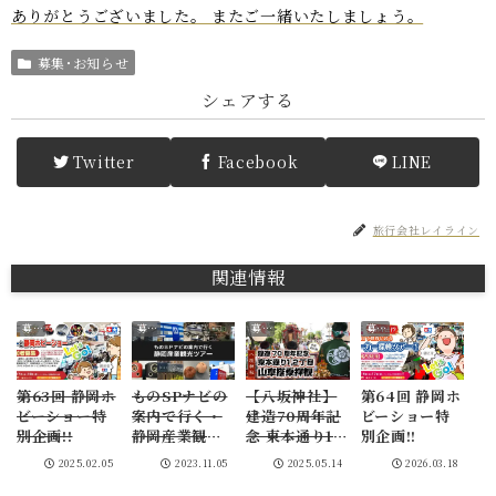
ありがとうございました。 またご一緒いたしましょう。
募集･お知らせ
シェアする
Twitter
Facebook
LINE
旅行会社レイライン
関連情報
募集･お知らせ
募集･お知らせ
募集･お知らせ
募集･お知らせ
第63回 静岡ホ
ものSPナビの
【八坂神社】
第64回 静岡ホ
ビーショー特
案内で行く・
建造70周年記
ビーショー特
別企画!!
静岡産業観光
念 東本通り1,2
別企画!!
ツアー2コース
丁目 山車搭乗
2025.02.05
2023.11.05
2025.05.14
2026.03.18
拝観