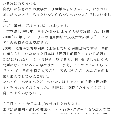
いる暇はありません）
真夜中に供されたお食事は、３種類からのチョイス、おなかいっ
ぱいだったけど、もったいないからついついつまんでしまいまし
た。
北京空港着。 私も久しぶりの北京です。
北京空港は1999年、日本のODAによって大規模改修され、以来
2008年の第３ターミナルの運用開始で規模は世界第３位、アジ
ア１の規模を誇る空港です。
2000年に香港証券取引所に上場している民間空港ですが、事前
に知らされていなかった日本は「民間を前提としている組織に
ODAは行わない」と言う趣旨に反すると、日中間ではなにやら
問題になっているとの事ですが・・まあ、ここではこのくらい
で・・ で、その規模の大きさと、きらびやかさにみなさまの眠
気も飛んでしまったご様子。
なんとか、ホテルへたどりついたのはすでに午前３時（現地時
間）をまわっておりました。 明日は、10時半のゆっくりご出
発、おやすみなさい～。
２日目・・・ 今日は北京の市内をまわります。
まずは頤和園・清代の離宮へ・・・290ヘクタールもの広大な敷