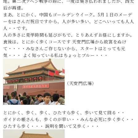
地。第二次アヘン戦争の際に、一度は焼き払われましたが、西太
后が再建。
まあ、とにかく、中国もゴールデンウイーク。5月１日のメーデ
ーをはさんだ祝日ですから、人が多い多い、どこへいっても人人
人・・です。
人の多さに見学時間も延びがちで、とりあえずお昼にしますか。
食後は、とにかく歩くコースです 天安門広場から故宮をぬけ
て・・・・みなさんご存じないから、スタートはとっても元
気・・・ よく知っている私はちょっとブルー・・・
（天安門広場）
とにかく、歩く、歩く、ひたすら歩く、歩いて見て回る・・
ガイドの帳さんも、歩くのが早い・・みんな必死に歩く歩く・・
ひたすら歩く・・・ 説明を聞いて又歩く・・・