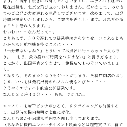
ます。ご搭乗手続きのお時間でございますが、エティハド航空は
現在出発地、北京を飛び立っておりません。従いまして、みなさ
まのご出発が大変遅れる見通しでございます。改めまして、出発
時間が決定いたしましたら、ご案内を差し上げます。お急ぎの所
まことに恐れ入ります。｣
おいおい～～なんだって～。
とりあえず、３０分遅れての搭乗手続きをすませ、いつ来るとも
わからない航空機を待つことに・・・
「当分来ないよね？」そういってお風呂に行っちゃった人もあ
り。 「もう、飲み疲れて時間をつぶせない」と言う方もあり、
とにかく、出国審査をすませて、免税店でものぞいていましょ
う。
となりも、そのまたとなりもゲートがしまり、免税店閉店のおし
らせ、いつもは最終出発のホノルル便もとびたって・・
ようやくエティハド航空に御搭乗です。
なんと２２時３０分・・・ ああ、つかれた。
エコノミーも若干ピッチがひろく、リクライニングも前後する
し、出発時の機内照明は七色に変化。
なんともまか不思議な雰囲気を醸し出しております。
（ちなみに機内エンターテイメント映画などは超充実です、寝て