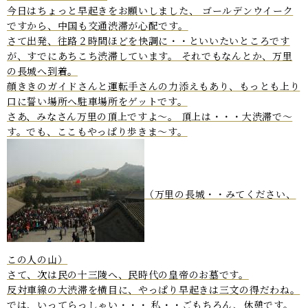
今日はちょっと早起きをお願いしました、 ゴールデンウイーク
ですから、中国も交通渋滞が心配です。
さて出発、往路２時間ほどを快調に・・といいたいところです
が、すでにあちこち渋滞しています。 それでもなんとか、万里
の長城へ到着。
顔ききのガイドさんと運転手さんの力添えもあり、もっとも上り
口に誓い場所へ駐車場所をゲットです。
さあ、みなさん万里の頂上ですよ～。 頂上は・・・大渋滞で～
す。でも、ここもやっぱり歩きま～す。
（万里の長城・・みてください、
この人の山）
さて、次は民の十三陵へ、民時代の皇帝のお墓です。
反対車線の大渋滞を横目に、やっぱり早起きは三文の得だわね。
では、いってらっしゃい・・・ 私・・ごもちろん、休憩です。