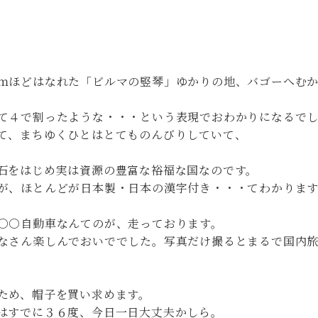
ｍほどはなれた「ビルマの竪琴」ゆかりの地、バゴーへむ
て４で割ったような・・・という表現でおわかりになるで
て、まちゆくひとはとてものんびりしていて、
石をはじめ実は資源の豊富な裕福な国なのです。
が、ほとんどが日本製・日本の漢字付き・・・てわかりま
、○○自動車なんてのが、走っております。
なさん楽しんでおいででした。写真だけ撮るとまるで国内
ため、帽子を買い求めます。
はすでに３６度、今日一日大丈夫かしら。