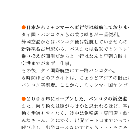
●
日本からミャンマーへ直行便は就航しておりま
タイ国・バンコクからの乗り継ぎが一番便利。
静岡空港からはバンコク便は就航していませんの
新幹線名古屋駅から、バスまたは名鉄でセントレ
乗り換えが面倒だからと一行はなんと早朝３時４
空港までがまず一仕事。
その後、タイ国際航空にて一路バンコクへ。
６時間ほどのフライトは、ちょうどアジアの旧正
バンコク空港着。ここから、ミャンマー国ヤンゴ
●
２００６年にオープンした、バンコクの新空港
また、乗り換えは嫌がらせかと思われるほど、空
動く歩道もすくなく、途中は免税店・専門店・飲
みなさ～ん、とにかく、出発ゲート口までいって
呼び出し、出発コールないですから・・・そこそ