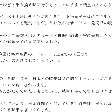
半ほどの乗り換え時間待ちもあっというまで機上の人とな
ど、ベルト着用サインがきえると、乗務員が一斉に走り出す
（といっても軽食ですが）とお飲み物サービス・免税品の
ーの入国書類（出入国カード・税関申請書・検疫書類）を
とか着陸までにまにあいました。
回は空港取得のアライバルVIZAでの入国です。
うか、のんびりしているというか。
の１８時４０分（日本との時差は２時間半ミャンマーがお
おいて夕食へむかいます。
人さんがたっていたりもしないし、戦車も走ってなどおり
比していたり、日本時間でうごいていると時差ぼけがぬけ
は１８時半すぎですからね。