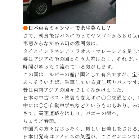
●
日本車もミャンマーで余生暮らし？
さて、朝食後はバスにのってヤンゴンから８０ｋ
車窓からながめる町の雰囲気は、
タイとインドネシア・ラオス・マレーシアを足し
要はアジアの他の国とそう大差はなく、それでい
時間がゆったり流れている気がします。
この国は、ルビーの産出国として有名ですが、宝
あっそういえば、乗車している貸し切りバスです
昔は東南アジアの国々でよくみかけました、
日本の中古バス・塗装も変えずに○○交通とか
中には○○自動車学校などというものもあり、み
さて、高速道路をはしり、バゴーの街へ。
ちょうど春節。
中国系の方々はさっそく、厳しい日差しをさける
日本出発時はマイナスの気温が、ここヤンゴンで