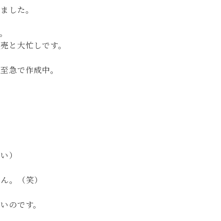
りました。
。
販売と大忙しです。
大至急で作成中。
そい）
ません。（笑）
ないのです。