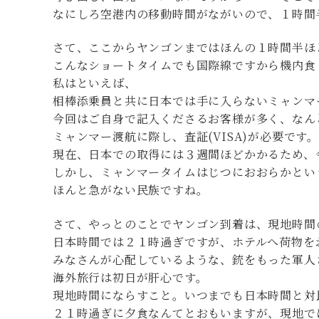
なにしろ空港内の移動時間がながいので、１時間
さて、ここからヤンゴンまではほんの１時間半ほ
こんなショートタイムでも国際線ですから機内食
私はといえば、
相棒添乗員と共に日本では手に入らないミャンマ
今回はご自身で記入くださるお客様が多く、なん
ミャンマー渡航に際し、査証(VISA)が必要です。
現在、日本での取得には３週間ほどかかるため、今
しかし、ミャンマータイムはじつにおおらかとい
ほんと急がない民族ですね。
さて、やっとのことでヤンゴン到着は、現地時間
日本時間では２１時過ぎですが、ホテルへ荷物を
みなさんが心配しているような、銃をもった軍
海外旅行は初日が肝心です。
現地時間にならすこと。いつまでも日本時間と対
２１時過ぎに夕食なんてとおもいますが、現地で