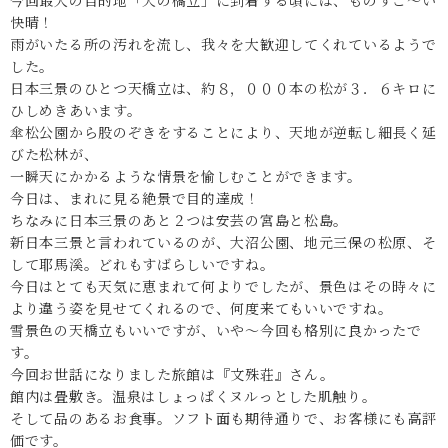
今回最大の目的地「天の橋立」に到着する頃には、ものすご～い
快晴！
雨がいたる所の汚れを流し、我々を大歓迎してくれているようで
した。
日本三景のひとつ天橋立は、約８，０００本の松が３．６キロに
ひしめきあいます。
傘松公園から股のぞきをすることにより、天地が逆転し細長く延
びた松林が、
一瞬天にかかるような情景を愉しむことができます。
今日は、まれに見る絶景で目的達成！
ちなみに日本三景のあと２つは安芸の宮島と松島。
新日本三景と言われているのが、大沼公園、地元三保の松原、そ
して耶馬溪。どれもすばらしいですね。
今日はとても天気に恵まれて何よりでしたが、景色はその時々に
より違う姿を見せてくれるので、何度来てもいいですね。
雪景色の天橋立もいいですが、いや～今回も格別に良かったで
す。
今回お世話になりました旅館は『文殊荘』さん。
館内は畳敷き。温泉はしょっぱくヌルっとした肌触り。
そして品のあるお食事。ソフト面も期待通りで、お客様にも高評
価です。