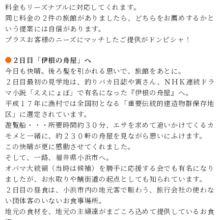
料金もリーズナブルに対応してくれます。
同じ料金の２件の旅館がありましたら、どちらをお薦めするかと
いう提案には自信があります。
プラスお客様のニーズにマッチしたご提供がドンピシャ！
●
２日目「伊根の舟屋」へ
今日も快晴。後ろ髪を引かれる思いで、旅館をあとに。
２日目最初の見学地は、釣りバカ日誌や寅さん、ＮＨＫ連続ドラ
マ小説「ええにょぼ」で有名になった『伊根の舟屋』へ。
平成１７年に漁村では全国初となる「重要伝統的建造物群保存地
区」に選定されています。
遊覧船・・・所要時間約３０分、エサを求めて追いかけてくるカ
モメと一緒に、約２３０軒の舟屋を見ながら思いにふけます。
この快晴が更に感動させてくれました。
そして、一路、福井県小浜市へ。
オバマ大統領（当時は候補）を勝手に応援する会でも有名になり
ましたが、お水取りや鯖街道の起点としても知られています。
２日目の昼食は、小浜市内の地元客で賑わう、旅行会社の使わな
い団体客のいないお食事場所。
地元の食材を、地元の主婦達がまごころ込めて提供しているお食