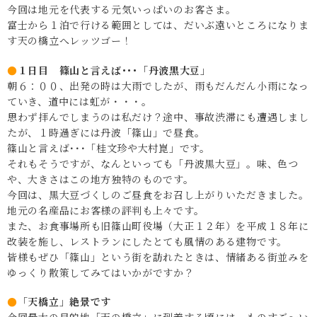
今回は地元を代表する元気いっぱいのお客さま。
富士から１泊で行ける範囲としては、だいぶ遠いところになりま
す天の橋立へレッツゴー！
●
１日目 篠山と言えば･･･「丹波黒大豆」
朝６：００、出発の時は大雨でしたが、雨もだんだん小雨になっ
ていき、道中には虹が・・・。
思わず拝んでしまうのは私だけ？途中、事故渋滞にも遭遇しまし
たが、１時過ぎには丹波「篠山」で昼食。
篠山と言えば･･･「桂文珍や大村崑」です。
それもそうですが、なんといっても「丹波黒大豆」。味、色つ
や、大きさはこの地方独特のものです。
今回は、黒大豆づくしのご昼食をお召し上がりいただきました。
地元の名産品にお客様の評判も上々です。
また、お食事場所も旧篠山町役場（大正１２年）を平成１８年に
改装を施し、レストランにしたとても風情のある建物です。
皆様もぜひ「篠山」という街を訪れたときは、情緒ある街並みを
ゆっくり散策してみてはいかがですか？
●
「
天橋立」絶景です