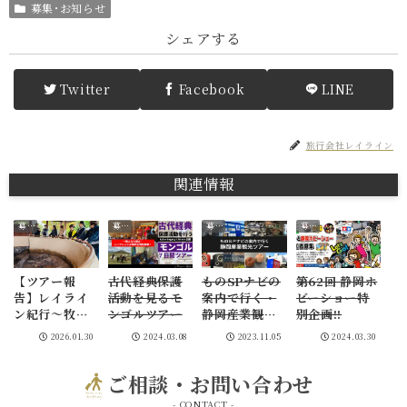
募集･お知らせ
シェアする
Twitter
Facebook
LINE
旅行会社レイライン
関連情報
募集･お知らせ
募集･お知らせ
募集･お知らせ
募集･お知らせ
【ツアー報
古代経典保護
ものSPナビの
第62回 静岡ホ
告】レイライ
活動を見るモ
案内で行く・
ビーショー特
ン紀行～牧野
ンゴルツアー
静岡産業観光
別企画!!
宗永さんと行
ツアー2コース
2026.01.30
2024.03.08
2023.11.05
2024.03.30
く信州古代史
の謎解き歩き
ご相談・お問い合わせ
part１～
- CONTACT -