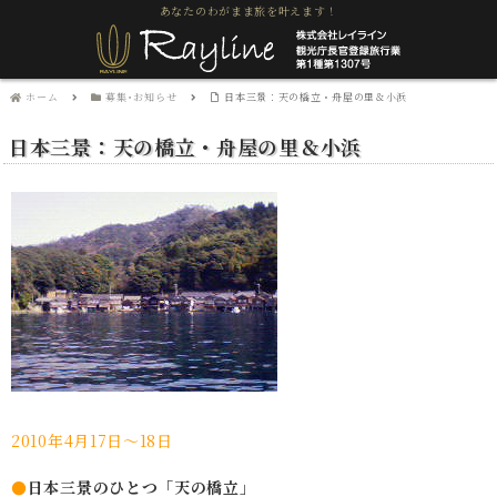
あなたのわがまま旅を叶えます！
ホーム
募集･お知らせ
日本三景：天の橋立・舟屋の里＆小浜
日本三景：天の橋立・舟屋の里＆小浜
2010年4月17日～18日
●
日本三景のひとつ「天の橋立」