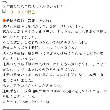
事。
お客様の顔も自然ほころんでいました。
●
若狭塗産地 箸匠「せいわ」
次は若狭塗産地を代表して、箸匠「せいわ」さん。
忘れつつある日本の文化を思い出すような、為になるお話を聞か
せていただきました。
そして次は、しだれ桜がきれいな明通寺さんへ参拝。
最後はたっぷり１時間のショッピングタイム。
地元の特産品、鯖を中心にお客さんは持ちきれないほどの荷物
を、両手にいっぱい。
他県の方から「静岡の人はお土産たくさん買いますね～」とよく
言われますが、まさにその通りの光景でした。
地元の元気いっぱいのお客さま。大変お世話になり、本当に有り
難うございました。
私も元気をたくさんいただきました。
運転手さん、安全運転で尚かつ細かい気遣いをしていただき、有
り難うございました。
またぜひご一緒したいですね。