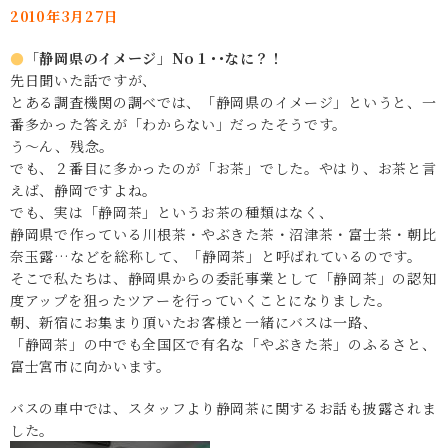
2010年3月27日
●
「
静岡県のイメージ」No１･･なに？！
先日聞いた話ですが、
とある調査機関の調べでは、「静岡県のイメージ」というと、一
番多かった答えが「わからない」だったそうです。
う～ん、残念。
でも、２番目に多かったのが「お茶」でした。やはり、お茶と言
えば、静岡ですよね。
でも、実は「静岡茶」というお茶の種類はなく、
静岡県で作っている川根茶・やぶきた茶・沼津茶・富士茶・朝比
奈玉露…などを総称して、「静岡茶」と呼ばれているのです。
そこで私たちは、静岡県からの委託事業として「静岡茶」の認知
度アップを狙ったツアーを行っていくことになりました。
朝、新宿にお集まり頂いたお客様と一緒にバスは一路、
「静岡茶」の中でも全国区で有名な「やぶきた茶」のふるさと、
富士宮市に向かいます。
バスの車中では、スタッフより静岡茶に関するお話も披露されま
した。