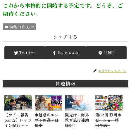
これから本格的に開始する予定です。どうぞ、ご
期待ください。
募集･お知らせ
シェアする
Twitter
Facebook
LINE
旅行会社レイライン
関連情報
募集･お知らせ
募集･お知らせ
募集･お知らせ
募集･お知らせ
【ツアー報告
◆魅惑のエジ
観光庁・海外
第62回 静岡ホ
part2】レイラ
プト周遊７日
教育旅行補助
ビーショー特
イン紀行～牧
間◆
採択！
別企画!!
野宗永さんと