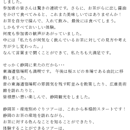
しました。
参加者の皆さんは驚きの連続です。さらに、お茶がらに出し醤油
をかけて食べてみると、これまた美味しいではありませんか！
お茶を自分で摘んで、入れて飲み、最後には食べてしまう。
しかもすべておいしい体験。
何度も参加者の歓声があがっていました。
中には「私たちが何気なく飲んでいるお茶に対しての見方や考え
方が少し変わった。」
なんて言葉まで聞くことができて、私たちも大満足です。
せっかく静岡に来たのだから･･･
東海道宿場町も満喫です。 午後は桜エビの本場である由比に移
動しました。
昔の東海道宿場町の雰囲気を残す町並みを散策したり、広重美術
館を訪れたりと、
皆様思い思い楽しんで、静岡観光をしました。
静岡茶・産地別めぐりツアーは、これから本格的スタートです！
静岡のお茶の産地を訪れながら、
お茶に対する色んなことを知ることができたり、
体験することができるツアーは、