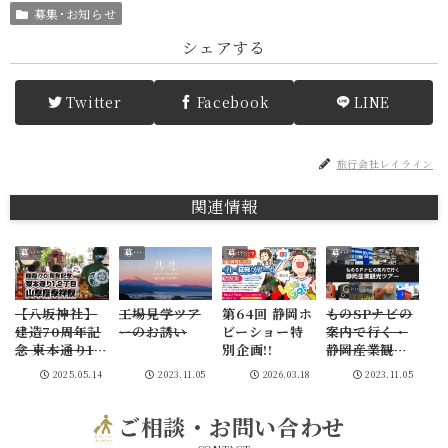
募集･お知らせ
シェアする
Twitter
Facebook
LINE
旅行会社レイライン
関連情報
募集･お知らせ
募集･お知らせ
募集･お知らせ
募集･お知らせ
【八坂神社】
工場見学ツア
第64回 静岡ホ
ものSPナビの
建造70周年記
ーのお誘い
ビーショー特
案内で行く・
念 東本通り1,2
別企画!!
静岡産業観光
丁目 山車搭乗
ツアー2コース
2025.05.14
2023.11.05
2026.03.18
2023.11.05
拝観
ご相談・お問い合わせ