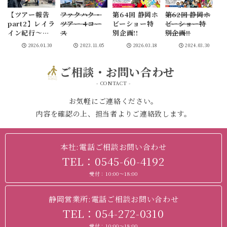
【ツアー報告
ファクハク・
第64回 静岡ホ
第62回 静岡ホ
part2】レイラ
ツアー 4コー
ビーショー特
ビーショー特
イン紀行～牧
ス
別企画!!
別企画!!
野宗永さんと
2026.01.30
2023.11.05
2026.03.18
2024.03.30
行く信州古代
史の謎解き歩
ご相談・お問い合わせ
き part2～
- CONTACT -
お気軽にご連絡ください。
内容を確認の上、担当者よりご連絡致します。
本社:電話ご相談お問い合わせ
TEL：0545-60-4192
受付：10:00～18:00
静岡営業所:電話ご相談お問い合わせ
TEL：054-272-0310
受付：10:00～18:00