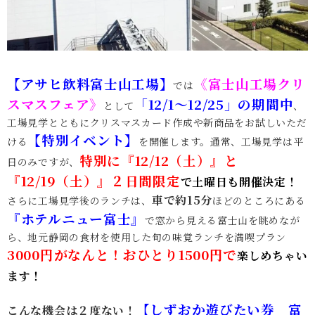
【アサヒ飲料富士山工場】
《富士山工場クリ
では
スマスフェア》
「12/1～12/25」の期間中
として
、
工場見学とともにクリスマスカード作成や新商品をお試しいただ
【特別イベント】
ける
を開催します。通常、工場見学は平
特別に『12/12（土）』と
日のみですが、
『12/19（土）』２日間限定
で土曜日も開催決定！
車で約15分
さらに工場見学後のランチは、
ほどのところにある
『ホテルニュー富士』
で窓から見える富士山を眺めなが
ら、地元静岡の食材を使用した旬の味覚ランチを満喫プラン
3000円がなんと！
おひとり1500円で
楽しめちゃい
ます！
【しずおか遊びたい券 富
こんな機会は２度ない！