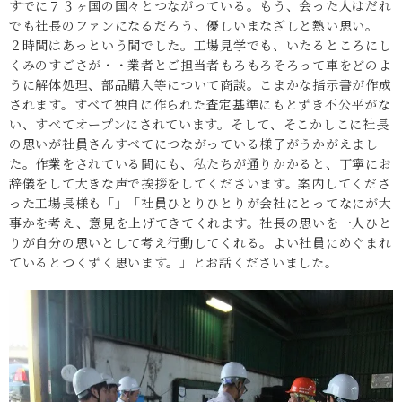
すでに７３ヶ国の国々とつながっている。もう、会った人はだれ
でも社長のファンになるだろう、優しいまなざしと熱い思い。
２時間はあっという間でした。工場見学でも、いたるところにし
くみのすごさが・・業者とご担当者もろもろそろって車をどのよ
うに解体処理、部品購入等について商談。こまかな指示書が作成
されます。すべて独自に作られた査定基準にもとずき不公平がな
い、すべてオープンにされています。そして、そこかしこに社長
の思いが社員さんすべてにつながっている様子がうかがえまし
た。作業をされている間にも、私たちが通りかかると、丁寧にお
辞儀をして大きな声で挨拶をしてくださいます。案内してくださ
った工場長様も「」「社員ひとりひとりが会社にとってなにが大
事かを考え、意見を上げてきてくれます。社長の思いを一人ひと
りが自分の思いとして考え行動してくれる。よい社員にめぐまれ
ているとつくずく思います。」とお話くださいました。