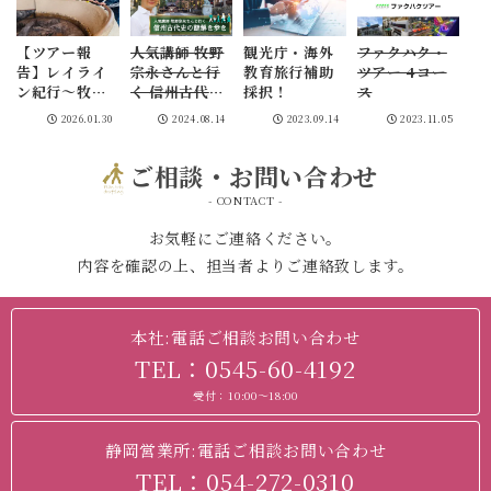
【ツアー報
人気講師 牧野
観光庁・海外
ファクハク・
告】レイライ
宗永さんと行
教育旅行補助
ツアー 4コー
ン紀行～牧野
く 信州古代史
採択！
ス
宗永さんと行
の謎解き歩き
2026.01.30
2024.08.14
2023.09.14
2023.11.05
く信州古代史
の謎解き歩き
ご相談・お問い合わせ
part１～
- CONTACT -
お気軽にご連絡ください。
内容を確認の上、担当者よりご連絡致します。
本社:電話ご相談お問い合わせ
TEL：0545-60-4192
受付：10:00～18:00
静岡営業所:電話ご相談お問い合わせ
TEL：054-272-0310