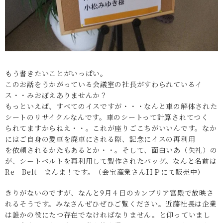
もう書きたいことがいっぱい。
このお話をうかがっている会議室の社長がすわられているイ
ス・・みおぼえありませんか？
もっといえば、すべてのイスですが・・・なんと車の解体された
シートのリサイクルなんです。車のシートって計算されてつく
られてますからねえ・・。これが座りごこちがいいんです。なか
にはご自身の愛車を廃車にされる際、記念にイスの再利用
を依頼されるかたもあるとか・・。そして、面白いあ（失礼）の
が、シートベルトを再利用して製作されたバッグ。なんと名前は
Re Belt まんま！です。（会宝産業さんＨＰにて販売中）
きりがないのですが、なんと9月４日のカンブリア宮殿で放映さ
れるそうです。みなさんぜひぜひご覧ください。近藤社長は企業
は誰かの役にたつ存在でなければなりません。と仰っていまし