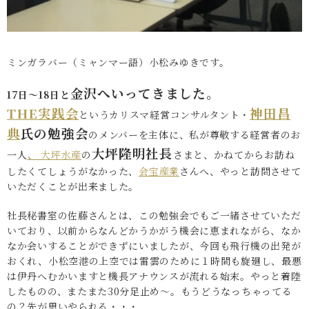
ミンガラバー（ミャンマー語）小松みゆきです。
金沢へいってきました。
17日～18日と
THE実践会
神田昌
というカリスマ経営コンサルタント・
典
氏の勉強会
のメンバーを主体に、私が尊敬する経営者のお
、
大坪隆明社長
一人
大坪水産
の
さまと、かねてからお訪ね
したくてしょうがなかった、
会宝産業
さんへ、やっと訪問させて
いただくことが出来ました。
社長秘書室の佐藤さんとは、この勉強会でもご一緒させていただ
いており、以前からなんどかうかがう機会に恵まれながら、なか
なか会いすることができずにいましたが、今回も飛行機の出発が
おくれ、小松空港の上空では雷雲のために１時間も旋廻し、最悪
は伊丹へむかいますと機長アナウンスが流れる始末。やっと着陸
したものの、またまた30分足止め～。もうどうなっちゃってる
の？先が思いやられる・・・