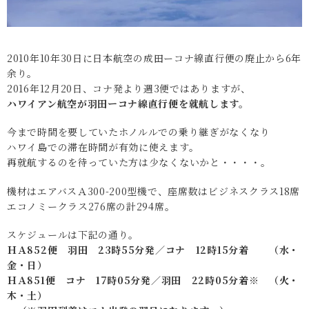
2010年10年30日に日本航空の成田ーコナ線直行便の廃止から6年
余り。
2016年12月20日、コナ発より週3便ではありますが、
ハワイアン航空が羽田ーコナ線直行便を就航します。
今まで時間を要していたホノルルでの乗り継ぎがなくなり
ハワイ島での滞在時間が有効に使えます。
再就航するのを待っていた方は少なくないかと・・・・。
機材はエアバスＡ300-200型機で、座席数はビジネスクラス18席
エコノミークラス276席の計294席。
スケジュールは下記の通り。
ＨＡ852便 羽田 23時55分発／コナ 12時15分着 （水・
金・日）
ＨＡ851便 コナ 17時05分発／羽田 22時05分着※ （火・
木・土）