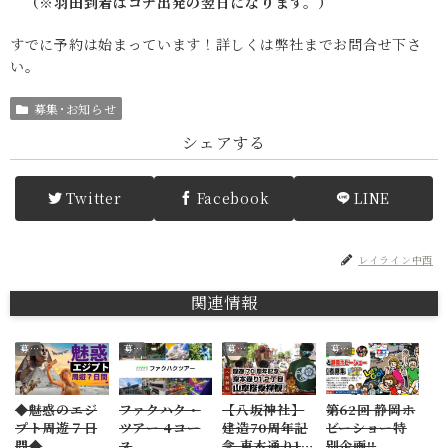
（※羽田到着はコナ出発の翌日になります。）
すでに予約は始まっています！詳しくは弊社までお問合せ下さ
い。
募集･お知らせ
シェアする
Twitter
Facebook
LINE
レイライン中西
関連情報
募集･お知らせ
募集･お知らせ
募集･お知らせ
募集･お知らせ
◆魅惑のエジ
ファクハク・
【八坂神社】
第62回 静岡ホ
プト周遊７日
ツアー 4コー
建造70周年記
ビーショー特
間◆
ス
念 東本通り1,2
別企画!!