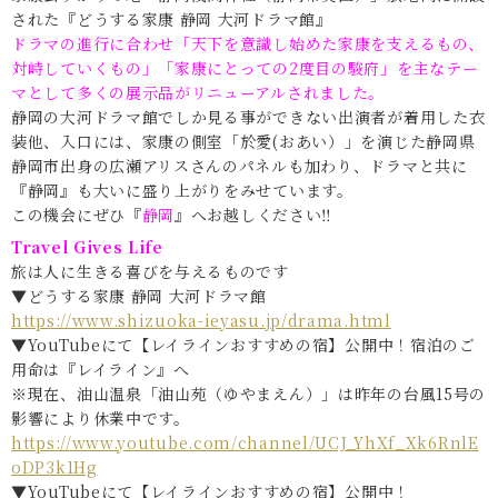
された『どうする家康 静岡 大河ドラマ館』
ドラマの進行に合わせ「天下を意識し始めた家康を支えるもの、
対峙していくもの」「家康にとっての2度目の駿府」を主なテー
マとして多くの展示品がリニューアルされました。
静岡の大河ドラマ館でしか見る事ができない出演者が着用した衣
装他、入口には、家康の側室「於愛(おあい）」を演じた静岡県
静岡市出身の広瀬アリスさんのパネルも加わり、ドラマと共に
『静岡』も大いに盛り上がりをみせています。
この機会にぜひ『
静岡
』へお越しください
‼︎
Travel Gives Life
旅は人に生きる喜びを与えるものです
▼どうする家康 静岡 大河ドラマ館
https://www.shizuoka-ieyasu.jp/drama.html
▼YouTubeにて【レイラインおすすめの宿】公開中！宿泊のご
用命は『レイライン』へ
※現在、油山温泉「油山苑（ゆやまえん）」は昨年の台風15号の
影響により休業中です。
https://www.youtube.com/channel/UCJ_YhXf_Xk6RnlE
oDP3k1Hg
▼YouTubeにて【レイラインおすすめの宿】公開中！