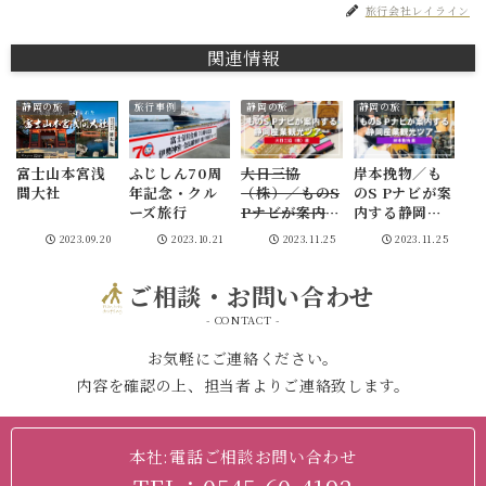
旅行会社レイライン
関連情報
静岡の旅
旅行事例
静岡の旅
静岡の旅
ふじしん70周
大日三協
岸本挽物／も
富士山本宮浅
年記念・クル
（株）／ものS
のS Pナビが案
間大社
ーズ旅行
Pナビが案内す
内する静岡産
る静岡産業観
業観光ツアー
2023.09.20
2023.10.21
2023.11.25
2023.11.25
光ツアー
ご相談・お問い合わせ
- CONTACT -
お気軽にご連絡ください。
内容を確認の上、担当者よりご連絡致します。
本社:電話ご相談お問い合わせ