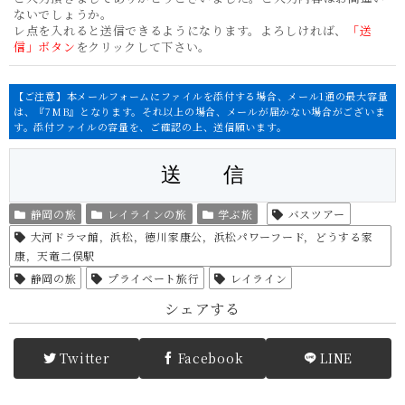
ないでしょうか。
レ点を入れると送信できるようになります。よろしければ、
「送
信」ボタン
をクリックして下さい。
【ご注意】本メールフォームにファイルを添付する場合、メール1通の最大容量
は、『7MB』となります。それ以上の場合、メールが届かない場合がございま
す。添付ファイルの容量を、ご確認の上、送信願います。
静岡の旅
レイラインの旅
学ぶ旅
バスツアー
大河ドラマ館，浜松，徳川家康公，浜松パワーフード，どうする家
康，天竜二俣駅
静岡の旅
プライベート旅行
レイライン
シェアする
Twitter
Facebook
LINE