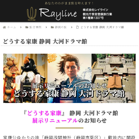
あなたのわがまま旅を叶えます！
ホーム
旅行事例
静岡の旅
どうする家康 静岡 大河ドラマ館
どうする家康 静岡 大河ドラマ館
『
どうする家康
』 静岡 大河ドラマ館
展示リニューアル
のお知らせ
家康公ゆかりの地「静岡浅間神社（静岡市葵区）」敷地内に開設