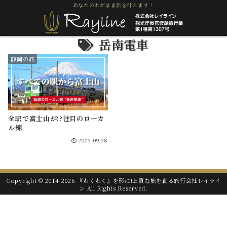
あなたのわがまま旅を叶えます！
岳南電車
静岡の旅
全駅で富士山が!?注目のローカ
ル線
2023.09.28
Copyright © 2014-2026 『わくわく』を形に!上質な旅を創る旅行会社レイライ
ン All Rights Reserved.